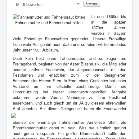
w
Bitte
e
bewerten
r
In den 1860er bis
t
in die späten
Fahnenmutter und Fahnenbraut bitten
u
1870er Jahren
n
wurden in Bayern
g
viele Freiwillige Feuerwehren gegründet. Unsere Freiwillige
:
Feuerwehr Ast gehört auch dazu und so feiern wir kommendes
Jahr unser 150. Jubiläum.
1
Doch kein Fest ohne Fahnenmutter. Und so zogen am
/
Freitagabend, begleitet von der Aster Blasmusik, die Mitglieder
unserer aktiven Feuerwehr, der Jugendfeuerwehr mit den
5
Festdamen und -mädchen zum Hof der designierten
Fahnenmutter Helene Sterr. In Form eines Gedichtes bat unser
Vorstand um ihre offizielle Zustimmung. Damit sie
Unterstützung bei dieser verantwortungsvollen Aufgabe
bekomme, wurde Verena Vohberger zu ihrer Festbraut
auserkoren, und auch gleich um ihr JA zu diesem ehrenvollen
Amt gebeten.
Bei dieser Gelegenheit baten die Feuerwehrler
ebenso die ehemalige Fahnenmutter Anneliese Sterr, als
Ehrenfahnenmutter dabei zu sein. Was sie sichtlich gerührt
auch gerne versprach. Ein großer Blumenstrauß sollte den
Auserkorenen die Entscheidung leichter machen. Doch Hella