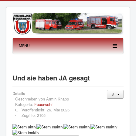
MENU
Und sie haben JA gesagt
Details
Geschrieben von
Armin Knapp
Kategorie:
Feuerwehr
Veröffentlicht: 26. Mai 2025
Zugriffe: 2105
B
e