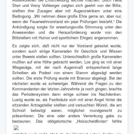
Sterr und Vreny Vohberger zeigten sich geehrt von der Bitte,
stellten ihre Zusagen aber mit Augenzwinkern unter eine
Bedingung. „Wir nehmen diese große Ehre gerne an, aber nur,
wenn der Feuerwehrvorstand ein paar Prüfungen besteht.“ Die
Ankündigung sorgte für erwartungsvolle Stimmung unter den
Anwesenden und die Herausforderung wurde von den
Bittstellern mit Humor und sportlichem Ehrgeiz angenommen.
Es zeigte sich, daß nicht nur der Vorstand getestet wurde,
sondern auch einige Kameraden ihr Geschick und Wissen
unter Beweis stellen sollten. Unterschiedlich große Kameraden
mußten auf eine Höhe gebracht werden. Los ging es mit einer
Wiegesäge, mit der nach Augenmaß entsprechend lange
Scheiben als Podest von einem Stamm abgesägt werden
sollten. Die erste Prüfung wurde mit Bravour abgelegt. Bei der
nächsten wurde es schwieriger. Während die Fragen zu den
Kommandanten der letzten Jahrzehnte ja noch gingen, brachte
das Periodensystem dann einige schwer ins Nachdenken.
Lustig wurde es, als Festbräute sich mit einer Angel hinter die
sitzenden Antragsteller stellten und versuchten Würstl, die am
Schnürl befestigt waren, möglichst mundgerecht zu
präsentieren. Die eine oder andere Verrenkung gabs zu
bestaunen.
Das obligatorische „Hoizscheidlknian“ fehlte