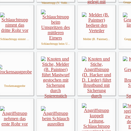
Gruppe
Wassertrupp (V. Vohb...
Schlauchtrupp (V. Pa...
Schlauchtrupp nimmt ...
Melder (B. Paintner)...
Grupp
Schlauchtrupp beim U...
Trockensaugprobe
Knoten
Knoten und Stiche, M...
Knoten und Stiche, A...