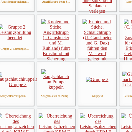
Angriffstrupp nehmen...
Angriffstrupp beim S...
Wasse
Angriffstrupp kuppel...
Gruppe 2, Leistungsp...
Maschi
Knoten und Stiche, A...
Knoten und Stiche, S...
Saugschlauchkuppeln ...
Saugschlauch an Pump...
Gruppe 3
Glückw