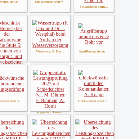
rtrupp, spritzt...
Schlauchtrupp beim V...
Schlauchtrupp spritz...
Wassertrupp (F. Dax ...
Angriffstrupp nimmt ...
nist (C. Herne...
ünsche nach be...
Glückwünsche durch d...
Gruppenfoto: Leistun...