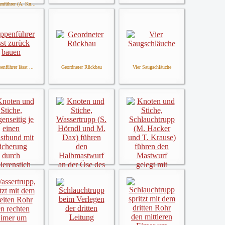
nführer (A. Kn...
enführer lässt ...
Geordneter Rückbau
Vier Saugschläuche
 und Stiche, G...
Knoten und Stiche, W...
Knoten und Stiche, S...