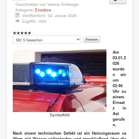
Geschrieben von
Verena Vohberger
Kategorie:
Einsätze
Veröffentlicht: 04. Januar 2026
Zugriffe: 1024
Bitte
bewerten
Am
03.01.2
026
wurde
n wir
um
02:46
Uhr zu
einem
Einsat
z in
Ast
Symbolbild
gerufe
n.
Nach einem technischen Defekt ist ein Heizungsraum ca
30cm mit Wasser vollgelaufen und anschließend über die