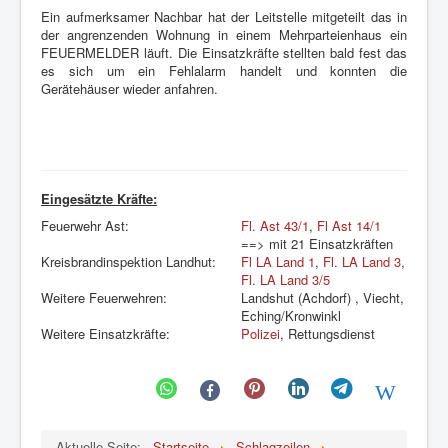
Ein aufmerksamer Nachbar hat der Leitstelle mitgeteilt das in
der angrenzenden Wohnung in einem Mehrparteienhaus ein
FEUERMELDER läuft. Die Einsatzkräfte stellten bald fest das
es sich um ein Fehlalarm handelt und konnten die
Gerätehäuser wieder anfahren.
Eingesätzte Kräfte:
Feuerwehr Ast:
Fl. Ast 43/1
,
Fl Ast 14/1
==> mit 21 Einsatzkräften
Kreisbrandinspektion Landhut:
Fl LA Land 1
,
Fl. LA Land 3
,
Fl. LA Land 3/5
Weitere Feuerwehren:
Landshut (Achdorf) , Viecht,
Eching/Kronwinkl
Weitere Einsatzkräfte:
Polizei
, Rettungsdienst
Aktuelle Seite:
Startseite
Schlagzeilen