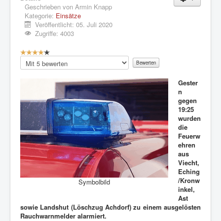
Geschrieben von
Armin Knapp
Kategorie:
Einsätze
Veröffentlicht: 05. Juli 2020
Zugriffe: 4003
B
e
Bitte
w
bewerten
e
Gester
r
n
t
gegen
u
19:25
n
wurden
g
die
:
Feuerw
ehren
4
aus
Viecht,
/
Eching
/Kronw
Symbolbild
5
inkel,
Ast
sowie Landshut (Löschzug Achdorf) zu einem ausgelösten
Rauchwarnmelder alarmiert.