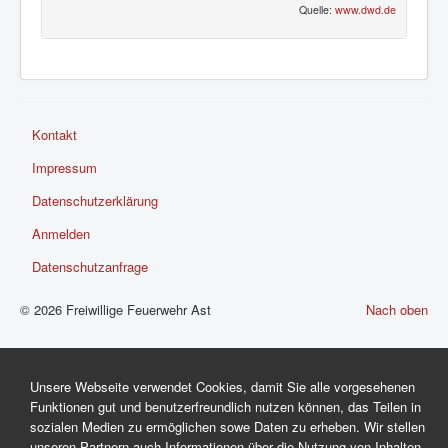
Quelle:
www.dwd.de
Kontakt
Impressum
Datenschutzerklärung
Anmelden
Datenschutzanfrage
© 2026 Freiwillige Feuerwehr Ast
Nach oben
Unsere Webseite verwendet Cookies, damit Sie alle vorgesehenen
Funktionen gut und benutzerfreundlich nutzen können, das Teilen in
sozialen Medien zu ermöglichen sowe Daten zu erheben. Wir stellen
unseren Partnern auch Informationen über die Nutzung von Inhalten,