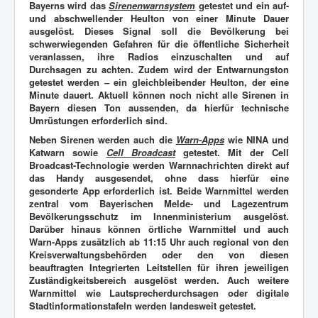
Bayerns wird das
Sirenenwarnsystem
getestet und ein auf-
und abschwellender Heulton von einer Minute Dauer
ausgelöst. Dieses Signal soll die Bevölkerung bei
schwerwiegenden Gefahren für die öffentliche Sicherheit
veranlassen, ihre Radios einzuschalten und auf
Durchsagen zu achten. Zudem wird der Entwarnungston
getestet werden – ein gleichbleibender Heulton, der eine
Minute dauert. Aktuell können noch nicht alle Sirenen in
Bayern diesen Ton aussenden, da hierfür technische
Umrüstungen erforderlich sind.
Neben Sirenen werden auch die
Warn-Apps
wie NINA und
Katwarn sowie
Cell Broadcast
getestet. Mit der Cell
Broadcast-Technologie werden Warnnachrichten direkt auf
das Handy ausgesendet, ohne dass hierfür eine
gesonderte App erforderlich ist. Beide Warnmittel werden
zentral vom Bayerischen Melde- und Lagezentrum
Bevölkerungsschutz im Innenministerium ausgelöst.
Darüber hinaus können örtliche Warnmittel und auch
Warn-Apps zusätzlich ab 11:15 Uhr auch regional von den
Kreisverwaltungsbehörden oder den von diesen
beauftragten Integrierten Leitstellen für ihren jeweiligen
Zuständigkeitsbereich ausgelöst werden. Auch weitere
Warnmittel wie Lautsprecherdurchsagen oder digitale
Stadtinformationstafeln werden landesweit getestet.