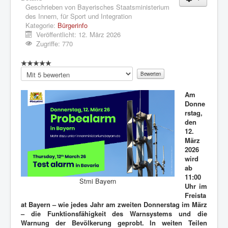
Geschrieben von
Bayerisches Staatsministerium
des Innern, für Sport und Integration
Kategorie:
Bürgerinfo
Veröffentlicht: 12. März 2026
Zugriffe: 770
Bitte
bewerten
Am
Donne
rstag,
den
12.
März
2026
wird
ab
11:00
Stmi Bayern
Uhr im
Freista
at Bayern – wie jedes Jahr am zweiten Donnerstag im März
– die Funktionsfähigkeit des Warnsystems und die
Warnung der Bevölkerung geprobt. In weiten Teilen