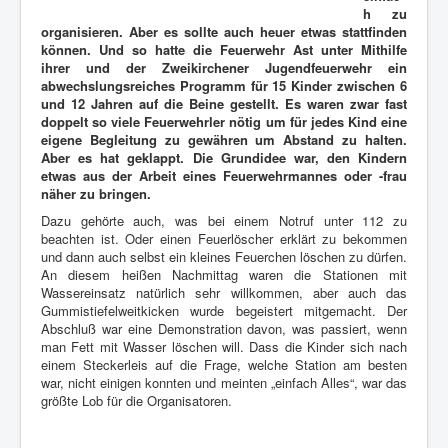
h zu
organisieren. Aber es sollte auch heuer etwas stattfinden
können. Und so hatte die Feuerwehr Ast unter Mithilfe
ihrer und der Zweikirchener Jugendfeuerwehr ein
abwechslungsreiches Programm für 15 Kinder zwischen 6
und 12 Jahren auf die Beine gestellt. Es waren zwar fast
doppelt so viele Feuerwehrler nötig um für jedes Kind eine
eigene Begleitung zu gewähren um Abstand zu halten.
Aber es hat geklappt. Die Grundidee war, den Kindern
etwas aus der Arbeit eines Feuerwehrmannes oder -frau
näher zu bringen.
Dazu gehörte auch, was bei einem Notruf unter 112 zu
beachten ist. Oder einen Feuerlöscher erklärt zu bekommen
und dann auch selbst ein kleines Feuerchen löschen zu dürfen.
An diesem heißen Nachmittag waren die Stationen mit
Wassereinsatz natürlich sehr willkommen, aber auch das
Gummistiefelweitkicken wurde begeistert mitgemacht. Der
Abschluß war eine Demonstration davon, was passiert, wenn
man Fett mit Wasser löschen will. Dass die Kinder sich nach
einem Steckerleis auf die Frage, welche Station am besten
war, nicht einigen konnten und meinten „einfach Alles“, war das
größte Lob für die Organisatoren.