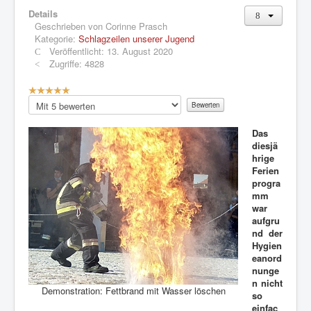
Details
Geschrieben von
Corinne Prasch
Kategorie:
Schlagzeilen unserer Jugend
Veröffentlicht: 13. August 2020
Zugriffe: 4828
B
e
Bitte
w
bewerten
e
Das
r
diesjä
t
hrige
u
Ferien
n
progra
g
mm
:
war
aufgru
5
nd der
Hygien
/
eanord
nunge
5
n nicht
Demonstration: Fettbrand mit Wasser löschen
so
einfac