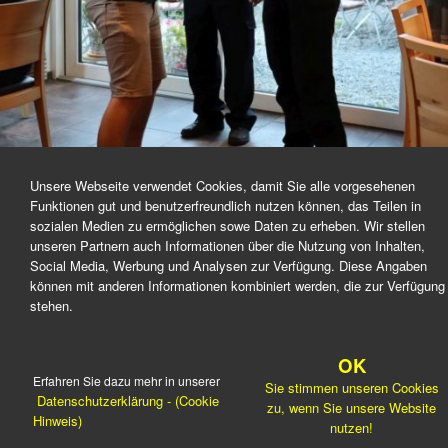
Unsere Webseite verwendet Cookies, damit Sie alle vorgesehenen
Funktionen gut und benutzerfreundlich nutzen können, das Teilen in
sozialen Medien zu ermöglichen sowe Daten zu erheben. Wir stellen
unseren Partnern auch Informationen über die Nutzung von Inhalten,
Social Media, Werbung und Analysen zur Verfügung. Diese Angaben
Überreichung des Leistungsabzeichen durch KBM F. Baumann: A. Knoll, Stufe 4 (Gold-
können mit anderen Informationen kombiniert werden, die zur Verfügung
Blau)
stehen.
OK
Erfahren Sie dazu mehr in unserer
Sie stimmen unseren Cookies
Datenschutzerklärung - (Cookie
zu, wenn Sie unsere Website
Hinweis)
nutzen!